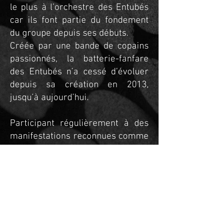
le plus à l’orchestre des Entubés
car ils font partie du fondement
du groupe depuis ses débuts.
Créée par une bande de copains
passionnés, la batterie-fanfare
des Entubés n’a cessé d’évoluer
depuis sa création en 2013,
jusqu’à aujourd’hui.
Participant régulièrement à des
manifestations reconnues comme
les Grands Prix Nationaux de la
FSCF, le festival Diversons de
Cournon d’Auvergne ou encore le
festival Europa-Fanfare à
Cournon d’Auvergne également,
notre batterie fanfare se veut